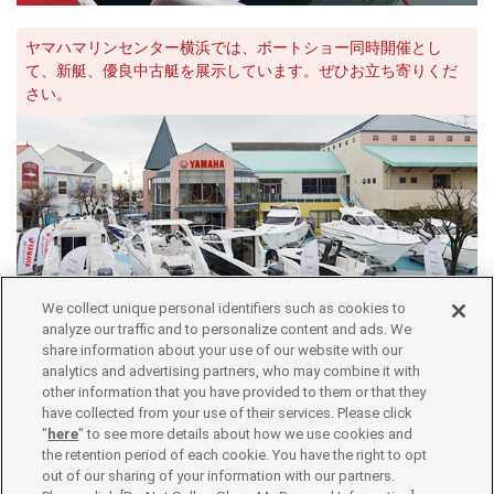
ヤマハマリンセンター横浜では、ボートショー同時開催とし
て、新艇、優良中古艇を展示しています。ぜひお立ち寄りくだ
さい。
We collect unique personal identifiers such as cookies to
analyze our traffic and to personalize content and ads. We
share information about your use of our website with our
analytics and advertising partners, who may combine it with
other information that you have provided to them or that they
have collected from your use of their services. Please click
"
here
" to see more details about how we use cookies and
the retention period of each cookie. You have the right to opt
out of our sharing of your information with our partners.