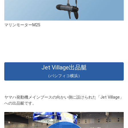
マリンモーターM25
Jet Village出品艇
（パシフィコ横浜）
ヤマハ発動機メインブースの向かい側に設けられた「Jet Village」
への出品艇です。