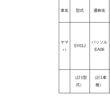
車名
型式
通称名
ヤマ
パッソル
SY01J
ハ
EA06
（計1型
（計1車
式）
種）