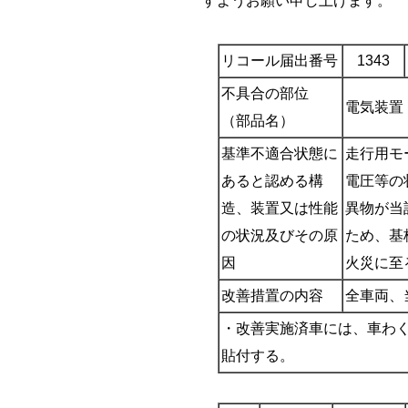
すようお願い申し上げます。
リコール届出番号
1343
不具合の部位
電気装置
（部品名）
基準不適合状態に
走行用モ
あると認める構
電圧等の
造、装置又は性能
異物が当
の状況及びその原
ため、基
因
火災に至
改善措置の内容
全車両、
・改善実施済車には、車わく
貼付する。