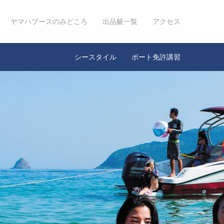
ヤマハブースのみどころ
出品艇一覧
アクセス
シースタイル
ボート免許講習