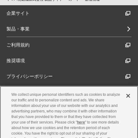
企業サイト
製品・事業
ご利用規約
推奨環境
プライバシーポリシー
Cookieポリシー
We collect unique personal identifiers such as cookies to analyze
our traffic and to personalize content and ads. We share
information about your use of our website with our analytics and
アクセシビリティ方針
advertising partners, who may combine it with other information
that you have provided to them or that they have collected from
your use of their services. Please click "
here
" to see more details
about how we use cookies and the retention period of each
古物営業法に基づく表示
cookie. You have the right to opt out of our sharing of your