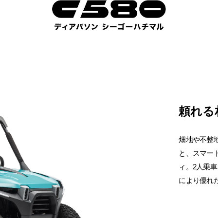
頼れる
畑地や不整
と、スマー
ィ。2人乗
により優れ