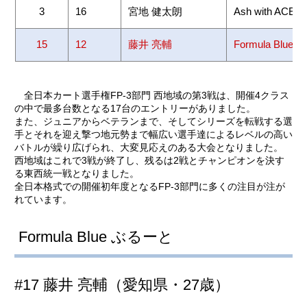
3
16
宮地 健太朗
Ash with ACE
15
12
藤井 亮輔
Formula Blue
全日本カート選手権FP-3部門 西地域の第3戦は、開催4クラス
の中で最多台数となる17台のエントリーがありました。
また、ジュニアからベテランまで、そしてシリーズを転戦する選
手とそれを迎え撃つ地元勢まで幅広い選手達によるレベルの高い
バトルが繰り広げられ、大変見応えのある大会となりました。
西地域はこれで3戦が終了し、残るは2戦とチャンピオンを決す
る東西統一戦となりました。
全日本格式での開催初年度となるFP-3部門に多くの注目が注が
れています。
Formula Blue ぶるーと
#17 藤井 亮輔（愛知県・27歳）