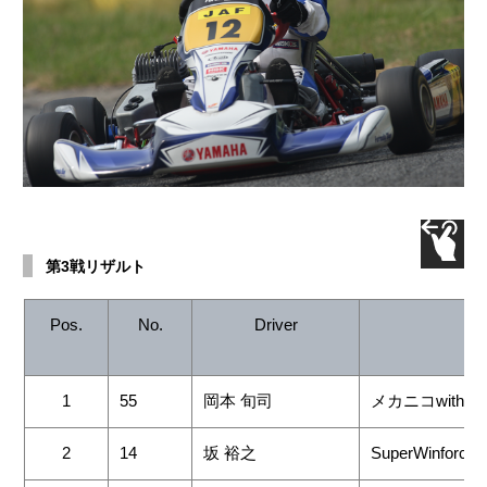
第3戦リザルト
Pos.
No.
Driver
Te
1
55
岡本 旬司
メカニコwithF
2
14
坂 裕之
SuperWinforce 