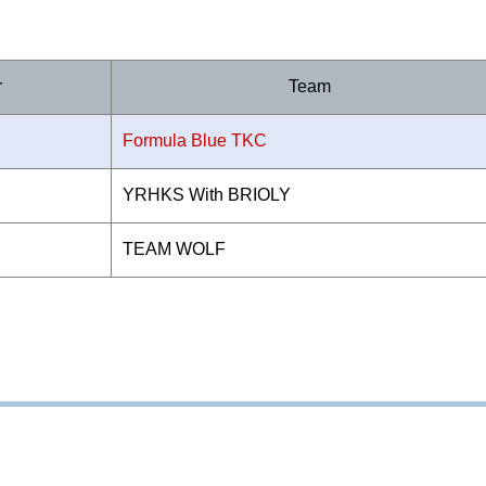
r
Team
Formula Blue TKC
YRHKS With BRIOLY
TEAM WOLF
）