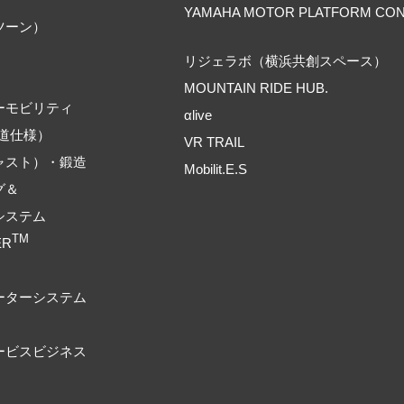
YAMAHA MOTOR PLATFORM CO
ツーン）
リジェラボ（横浜共創スペース）
MOUNTAIN RIDE HUB.
ーモビリティ
αlive
道仕様）
VR TRAIL
ャスト）・鍛造
Mobilit.E.S
グ＆
システム
TM
ER
ーターシステム
ービスビジネス