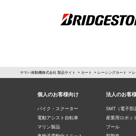
ヤマハ発動機株式会社 製品サイト
カート
レーシングカート
レ
個人のお客様向け
法人のお客
バイク・スクーター
SMT（電子
電動アシスト自転車
産業用ロボッ
マリン製品
プール
車椅子電動化ユニット
型製造