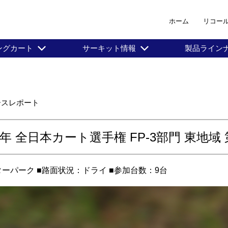
ホーム
リコー
ングカート
サーキット情報
製品ライン
レースレポート
20年 全日本カート選手権 FP-3部門 東地域 
ターパーク ■路面状況：ドライ ■参加台数：9台