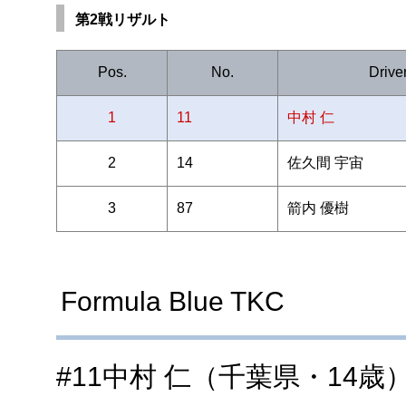
第2戦リザルト
Pos.
No.
Drive
1
11
中村 仁
2
14
佐久間 宇宙
3
87
箭内 優樹
Formula Blue TKC
#11中村 仁（千葉県・14歳