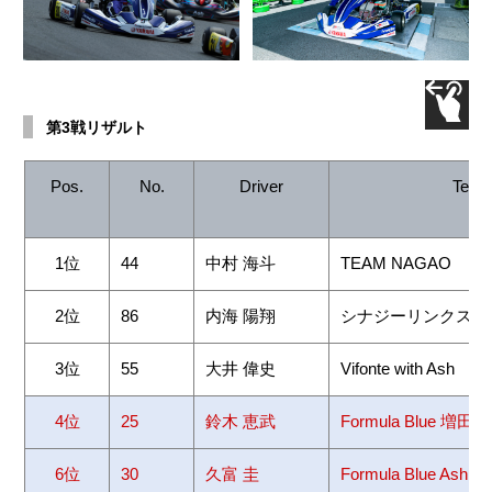
第3戦リザルト
Pos.
No.
Driver
Team
1位
44
中村 海斗
TEAM NAGAO
2位
86
内海 陽翔
シナジーリンクス
3位
55
大井 偉史
Vifonte with Ash
4位
25
鈴木 恵武
Formula Blue 増
6位
30
久富 圭
Formula Blue Ash