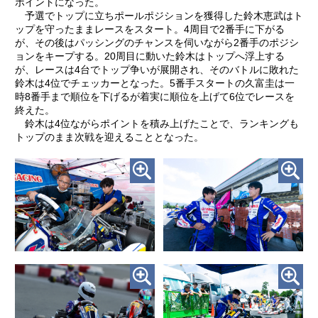
ポイントになった。
予選でトップに立ちポールポジションを獲得した鈴木恵武はト
ップを守ったままレースをスタート。4周目で2番手に下がる
が、その後はパッシングのチャンスを伺いながら2番手のポジシ
ョンをキープする。20周目に動いた鈴木はトップへ浮上する
が、レースは4台でトップ争いが展開され、そのバトルに敗れた
鈴木は4位でチェッカーとなった。5番手スタートの久富圭は一
時8番手まで順位を下げるが着実に順位を上げて6位でレースを
終えた。
鈴木は4位ながらポイントを積み上げたことで、ランキングも
トップのまま次戦を迎えることとなった。