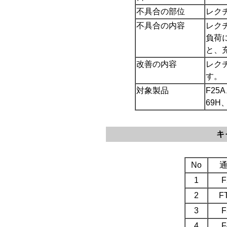
不具合の部位
レク
不具合の内容
レク
負荷
と、
改善の内容
レク
す。
対象製品
F25
69H
キ
No
1
F
2
F
3
F
4
F