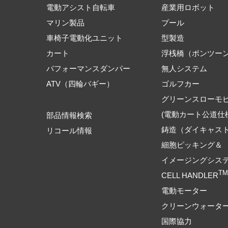
電動アシスト自転車
産業用ロボット
マリン製品
プール
車椅子電動化ユニット
型製造
カート
浮桟橋（ポンツー
パフォーマンスダンパー
無人システム
ATV（四輪バギー）
ゴルフカー
グリーンスローモ
(電動カート公道仕
部品情報検索
鋳造（ダイキャス
リコール情報
細胞ピッキング＆
イメージングシス
TM
CELL HANDLER
電動モーター
クリーンウォータ
国際協力