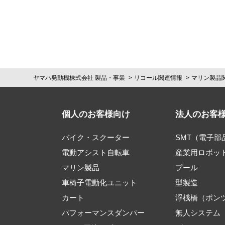
ヤマハ発動機株式会社 製品・事業
リコール関連情報
マリン製品
個人のお客様向け
法人のお客
バイク・スクーター
SMT（電子
電動アシスト自転車
産業用ロボッ
マリン製品
プール
車椅子電動化ユニット
型製造
カート
浮桟橋（ポン
パフォーマンスダンパー
無人システム