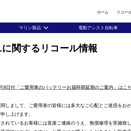
ホーム
リコー
マリン製品
電動アシスト自転車
ol-Lに関するリコール情報
年2月9日付「ご愛用車のバッテリーお届時期延期のご案内」はこ
関しまして、ご愛用者の皆様には多大なご心配とご迷惑をお
び申し上げます。
されているお客様には直接ご連絡のうえ、無償修理を実施致