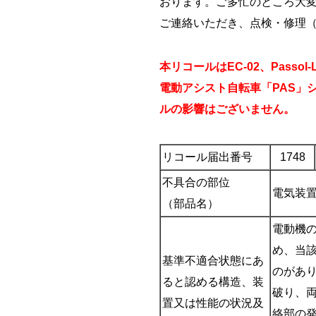
おります。ご多忙のところ大
ご連絡いただき、点検・修理
本リコールはEC-02、Pass
電動アシスト自転車「PAS」
ルの影響はございません。
リコール届出番号
1748
不具合の部位
電気装
（部品名）
電動機
め、当
基準不適合状態にあ
のがあ
ると認める構造、装
破り、
置又は性能の状況及
絡部の