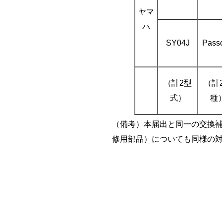
ヤマ
ハ
SY04J
Passo
（計2型
（計
式）
種
（備考）本届出と同一の交換補
修用部品）についても同様の