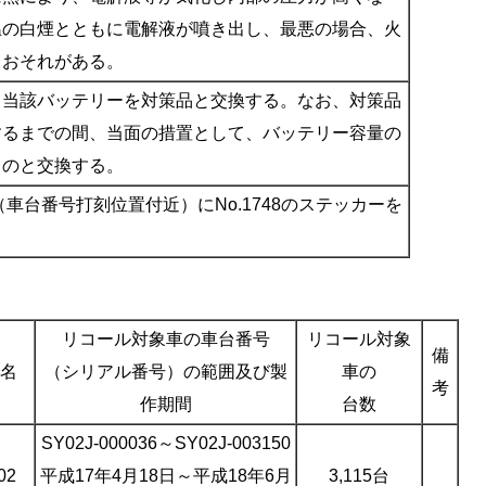
温の白煙とともに電解液が噴き出し、最悪の場合、火
るおそれがある。
、当該バッテリーを対策品と交換する。なお、対策品
するまでの間、当面の措置として、バッテリー容量の
ものと交換する。
車台番号打刻位置付近）にNo.1748のステッカーを
リコール対象車の車台番号
リコール対象
備
名
（シリアル番号）の範囲及び製
車の
考
作期間
台数
SY02J-000036～SY02J-003150
02
平成17年4月18日～平成18年6月
3,115台