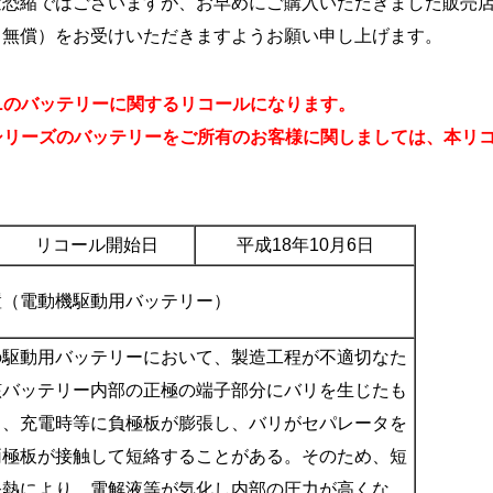
変恐縮ではございますが、お早めにご購入いただきました販売
（無償）をお受けいただきますようお願い申し上げます。
ol-Lのバッテリーに関するリコールになります。
シリーズのバッテリーをご所有のお客様に関しましては、本リ
リコール開始日
平成18年10月6日
置（電動機駆動用バッテリー）
の駆動用バッテリーにおいて、製造工程が不適切なた
該バッテリー内部の正極の端子部分にバリを生じたも
り、充電時等に負極板が膨張し、バリがセパレータを
両極板が接触して短絡することがある。そのため、短
発熱により、電解液等が気化し内部の圧力が高くな