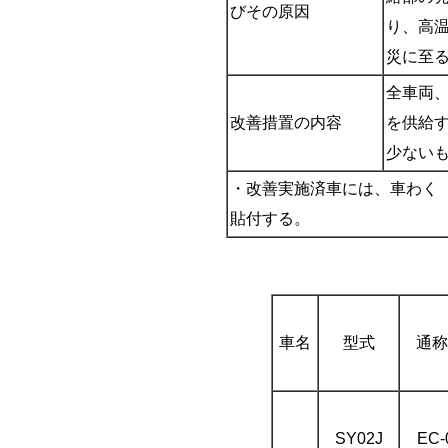
びその原因
り、高
災に至
全車両
改善措置の内容
を供給
少ない
・改善実施済車には、車わく（
貼付する。
車名
型式
通称
SY02J
EC-