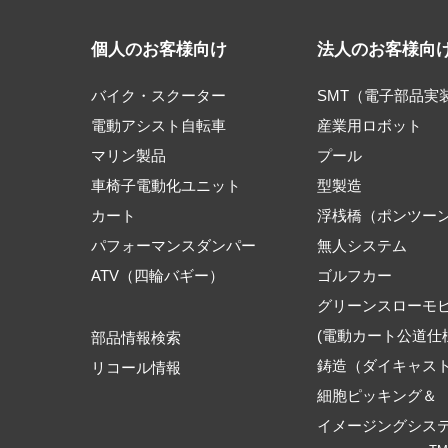
個人のお客様向け
法人のお客様向
バイク・スクーター
SMT（電子部品実
電動アシスト自転車
産業用ロボット
マリン製品
プール
車椅子電動化ユニット
型製造
カート
浮桟橋（ポンツー
パフォーマンスダンパー
無人システム
ATV（四輪バギー）
ゴルフカー
グリーンスローモ
(電動カート公道仕
部品情報検索
鋳造（ダイキャス
リコール情報
細胞ピッキング＆
イメージングシス