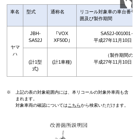
車名
型式
通称名
リコール対象車の車台番号
囲及び製作期間
JBH-
｢VOX
SA52J-001001～S
SA52J
XF50D｣
平成27年11月10日～
ヤマ
ハ
（製作期間の全
(計1型
(計1車種)
平成27年11月10日～
式)
※
上記の表の対象範囲内には、本リコールの対象外車両も含
まれます。
対象車両の確認については
こちら
から検索いただけます。