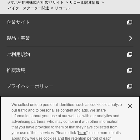
ヤマハ発動機株式会社 製品サイト
リコール関連情報
バイク・スクーター関連
リコール
企業サイト
製品・事業
ご利用規約
推奨環境
プライバシーポリシー
Cookieポリシー
We collect unique personal identifiers such as cookies to analyze
our traffic and to personalize content and ads. We share
information about your use of our website with our analytics and
アクセシビリティ方針
advertising partners, who may combine it with other information
that you have provided to them or that they have collected from
your use of their services. Please click "
here
" to see more details
about how we use cookies and the retention period of each