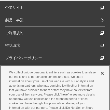
企業サイト
製品・事業
ご利用規約
推奨環境
プライバシーポリシー
Cookieポリシー
We collect unique personal identifiers such as cookies to analyze
our traffic and to personalize content and ads. We share
information about your use of our website with our analytics and
アクセシビリティ方針
advertising partners, who may combine it with other information
that you have provided to them or that they have collected from
your use of their services. Please click "
here
" to see more details
about how we use cookies and the retention period of each
古物営業法に基づく表示
cookie. You have the right to opt out of our sharing of your
information with our partners. Please click [Do Not Sell or Share