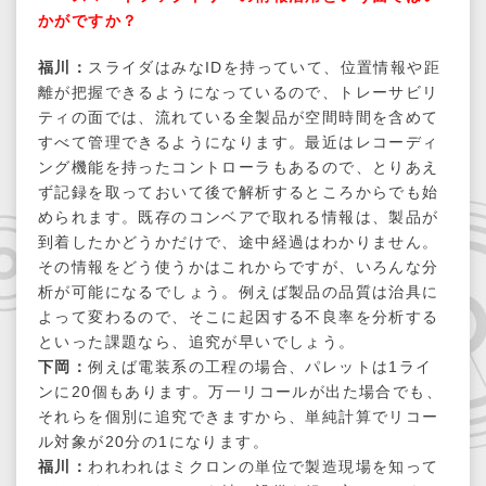
かがですか？
福川：
スライダはみなIDを持っていて、位置情報や距
離が把握できるようになっているので、トレーサビリ
ティの面では、流れている全製品が空間時間を含めて
すべて管理できるようになります。最近はレコーディ
ング機能を持ったコントローラもあるので、とりあえ
ず記録を取っておいて後で解析するところからでも始
められます。既存のコンベアで取れる情報は、製品が
到着したかどうかだけで、途中経過はわかりません。
その情報をどう使うかはこれからですが、いろんな分
析が可能になるでしょう。例えば製品の品質は治具に
よって変わるので、そこに起因する不良率を分析する
といった課題なら、追究が早いでしょう。
下岡：
例えば電装系の工程の場合、パレットは1ライ
ンに20個もあります。万一リコールが出た場合でも、
それらを個別に追究できますから、単純計算でリコー
ル対象が20分の1になります。
福川：
われわれはミクロンの単位で製造現場を知って