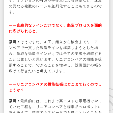
す。オプションの有無や手作業による調整など、速度
の異なる複数のレーンを並列化することもできるので
す。
――直線的なラインだけでなく、製造プロセスを面的
に広げられると。
福川：
そうですね。加工、組立から検査までリニアコ
ンベアで一貫した製造ラインを構築しようとした場
合、単純な循環ラインだけでは全ての要求を網羅する
ことは難しいと思います。リニアコンベアの機能を拡
張することで、できることを増やし、設備設計の幅を
広げて行きたいと考えています。
――リニアコンベアの機能拡張はどこまで行くのでし
ょうか？
福川：
最終的には、これまで⾼コストな専⽤機でやっ
ていた⼯程を、リニアコンベアと標準品のロボットに
置き換えて、精度でもスピードでも勝つということを