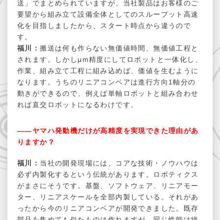
送」でまとめられていますが、当社製品はお客様のご
要望から組み立て設備全体としてのスループット高速
化を目指しましたから、スタート時点から違うので
す。
福川：
搬送は何も作らない無価値時間、無価値工程と
されます。しかしμm精度にしてロボットと一体化し、
作業、組み立て工程に組み込めば、価値を生むように
なります。うちのリニアコンベアは進行方向1軸分の
動きができるので、例えば単軸ロボットと組み合わせ
れば直交ロボットになるわけです。
――ヤマハ発動機だけが高精度を実現できた理由があ
りますか？
福川：
当社の開発現場には、コアな技術・ノウハウは
必ず内製化するという伝統があります。ロボティクス
がまさにそうです。基盤、ソフトウェア、リニアモー
ター、リニアスケールを全部内製している。それがあ
ったから今のリニアコンベアが開発できました。既存
部品を集めても似たものは作れますが、同じ性能は絶