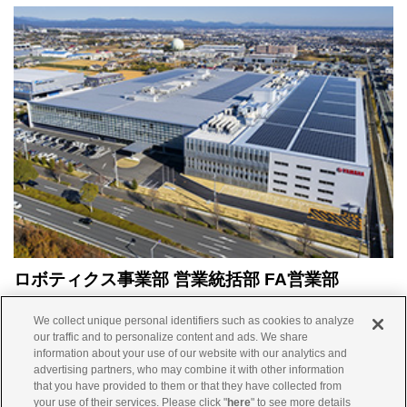
ロボティクス事業部 営業統括部 FA営業部
0120-808-693
We collect unique personal identifiers such as cookies to analyze
our traffic and to personalize content and ads. We share
※携帯電話からでもご利用になれます。
information about your use of our website with our analytics and
advertising partners, who may combine it with other information
受付時間
8:45～19:45 月～金曜日
that you have provided to them or that they have collected from
9:00～17:00 土曜日
（祝日、弊社所定の休日等を除く）
your use of their services. Please click "
here
" to see more details