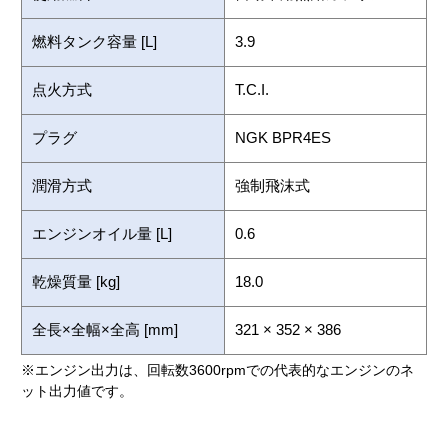
燃料タンク容量 [L]
3.9
点火方式
T.C.I.
プラグ
NGK BPR4ES
潤滑方式
強制飛沫式
エンジンオイル量 [L]
0.6
乾燥質量 [kg]
18.0
全長×全幅×全高 [mm]
321 × 352 × 386
※エンジン出力は、回転数3600rpmでの代表的なエンジンのネ
ット出力値です。