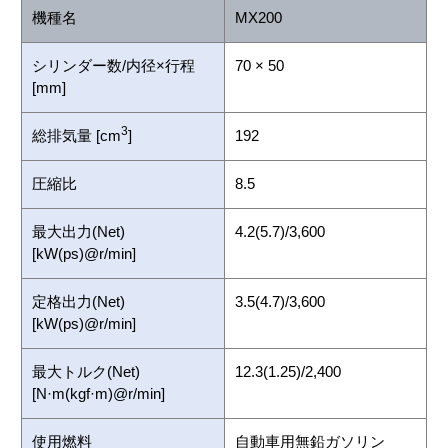
機種名
MX200
シリンダー数/内径×行程
70 × 50
[mm]
3
総排気量 [cm
]
192
圧縮比
8.5
最大出力(Net)
4.2(5.7)/3,600
[kW(ps)@r/min]
定格出力(Net)
3.5(4.7)/3,600
[kW(ps)@r/min]
最大トルク(Net)
12.3(1.25)/2,400
[N·m(kgf·m)@r/min]
使用燃料
自動車用無鉛ガソリン