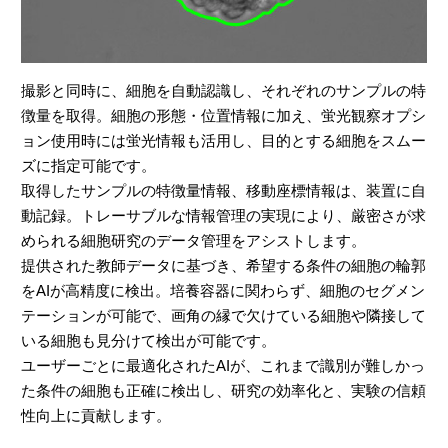
撮影と同時に、細胞を自動認識し、それぞれのサンプルの特
徴量を取得。細胞の形態・位置情報に加え、蛍光観察オプシ
ョン使用時には蛍光情報も活用し、目的とする細胞をスムー
ズに指定可能です。
取得したサンプルの特徴量情報、移動座標情報は、装置に自
動記録。トレーサブルな情報管理の実現により、厳密さが求
められる細胞研究のデータ管理をアシストします。
提供された教師データに基づき、希望する条件の細胞の輪郭
をAIが高精度に検出。培養容器に関わらず、細胞のセグメン
テーションが可能で、画角の縁で欠けている細胞や隣接して
いる細胞も見分けて検出が可能です。
ユーザーごとに最適化されたAIが、これまで識別が難しかっ
た条件の細胞も正確に検出し、研究の効率化と、実験の信頼
性向上に貢献します。