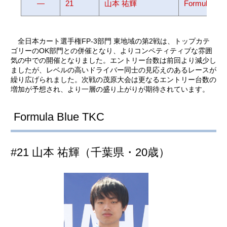
―
21
山本 祐輝
Formule Blu
全日本カート選手権FP-3部門 東地域の第2戦は、トップカテ
ゴリーのOK部門との併催となり、よりコンペティティブな雰囲
気の中での開催となりました。エントリー台数は前回より減少し
ましたが、レベルの高いドライバー同士の見応えのあるレースが
繰り広げられました。次戦の茂原大会は更なるエントリー台数の
増加が予想され、より一層の盛り上がりが期待されています。
Formula Blue TKC
#21 山本 祐輝（千葉県・20歳）