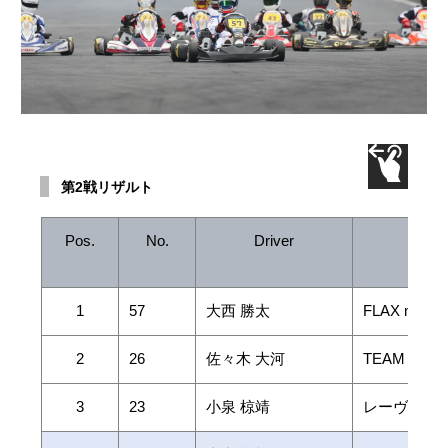
第2戦リザルト
Pos.
No.
Driver
1
57
大西 勝太
FLAX motors
2
26
佐々木 大河
TEAM WOL
3
23
小泉 椋靖
レーヴRT