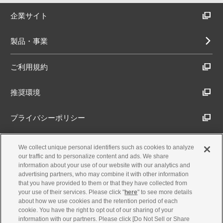
企業サイト
製品・事業
ご利用規約
推奨環境
プライバシーポリシー
Cookieポリシー
We collect unique personal identifiers such as cookies to analyze
our traffic and to personalize content and ads. We share
information about your use of our website with our analytics and
アクセシビリティ方針
advertising partners, who may combine it with other information
that you have provided to them or that they have collected from
your use of their services. Please click "
here
" to see more details
about how we use cookies and the retention period of each
古物営業法に基づく表示
cookie. You have the right to opt out of our sharing of your
information with our partners. Please click [Do Not Sell or Share