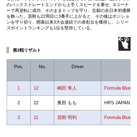
のバックストレートエンドから上手くスピードを乗せ、6コーナ
ーで再逆転に成功、そのままトップを守り、念願の全日本初優勝
を飾った。居附も22周目に3番手に上がると、その後はポジショ
ンを守り切り、開幕以来3大会連続での表彰台を獲得し、シリー
ズポイントランキングも1位を堅持している。
第3戦リザルト
Pos.
No.
Driver
Te
1
12
嶋田 隼人
Formula Blu
2
22
奥田 もも
HRS JAPAN
3
11
居附 明利
Formula Blue A