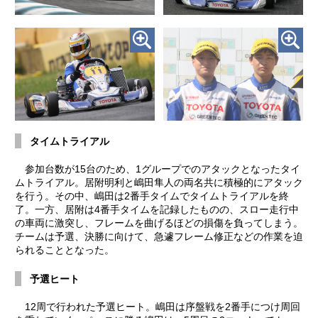
タイムトライアル
参加台数が15台のため、1グループでのアタックとなったタイ
ムトライアル。居附明利と嶋田隼人の両名共に積極的にアタック
を行う。その中、嶋田は2番手タイムでタイムトライアルを終
了。一方、居附は4番手タイムを記録したものの、スロー走行中
の車両に激突し、フレームを曲げるほどの損傷を負ってしまう。
チームは予選、決勝に向けて、急遽フレーム修正などの作業を迫
られることとなった。
予選ヒート
12周で行われた予選ヒート。嶋田は序盤戦を2番手につけ周回