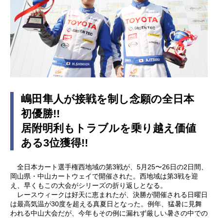
嶋田隼人が接戦を制し念願の全日本
初優勝!!
居附明利もトラブルを乗り越え価値
ある3位獲得!!
全日本カート選手権西地域の第3戦が、5月25〜26日の2日間、
岡山県・中山カートウェイで開催された。西地域は第3戦を迎
え、早くもこの大会がシリーズの折り返しとなる。
レースウィークは好天に恵まれたが、決勝が開催される日曜日
は最高気温が30度を超える真夏日となった。例年、猛暑に見舞
われる中山大会だが、今年もその例に漏れず厳しい暑さの中での