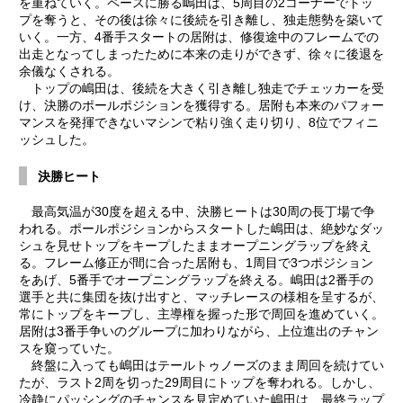
を重ねていく。ペースに勝る嶋田は、5周目の2コーナーでトッ
プを奪うと、その後は徐々に後続を引き離し、独走態勢を築いて
いく。一方、4番手スタートの居附は、修復途中のフレームでの
出走となってしまったために本来の走りができず、徐々に後退を
余儀なくされる。
トップの嶋田は、後続を大きく引き離し独走でチェッカーを受
け、決勝のポールポジションを獲得する。居附も本来のパフォー
マンスを発揮できないマシンで粘り強く走り切り、8位でフィニ
ッシュした。
決勝ヒート
最高気温が30度を超える中、決勝ヒートは30周の長丁場で争
われる。ポールポジションからスタートした嶋田は、絶妙なダッ
シュを見せトップをキープしたままオープニングラップを終え
る。フレーム修正が間に合った居附も、1周目で3つポジション
をあげ、5番手でオープニングラップを終える。嶋田は2番手の
選手と共に集団を抜け出すと、マッチレースの様相を呈するが、
常にトップをキープし、主導権を握った形で周回を進めていく。
居附は3番手争いのグループに加わりながら、上位進出のチャン
スを窺っていた。
終盤に入っても嶋田はテールトゥノーズのまま周回を続けてい
たが、ラスト2周を切った29周目にトップを奪われる。しかし、
冷静にパッシングのチャンスを見定めていた嶋田は、最終ラップ