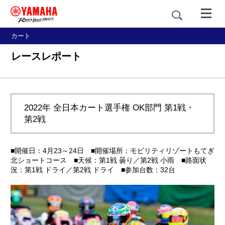
カート
レースレポート
2022年 全日本カート選手権 OK部門 第1戦・
第2戦
■開催日：4月23～24日 ■開催場所：モビリティリゾートもてぎ
北ショートコース ■天候：第1戦 曇り／第2戦 小雨 ■路面状
況：第1戦 ドライ／第2戦 ドライ ■参加台数：32台