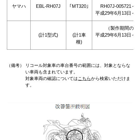
ヤマハ
EBL-RH07J
｢MT320｣
RH07J-005721～R
平成29年6月13日～平
（製作期間の全
(計1型式)
(計1車
平成29年6月13日～平
種)
（備考）
リコール対象車の車台番号の範囲には、対象とならな
い車両も含まれています。
対象車両の確認については
こちら
から検索いただけま
す。