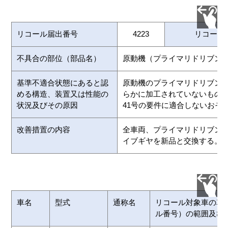
リコール届出番号
4223
リコール
不具合の部位（部品名）
原動機（プライマリドリブン
基準不適合状態にあると認
原動機のプライマリドリブン
める構造、装置又は性能の
らかに加工されていないもの
状況及びその原因
41号の要件に適合しないおそ
改善措置の内容
全車両、プライマリドリブン
イブギヤを新品と交換する。
車名
型式
通称名
リコール対象車の車
ル番号）の範囲及び