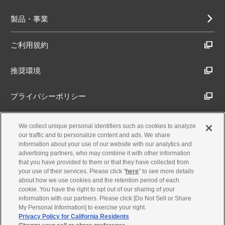
製品・事業
ご利用規約
推奨環境
プライバシーポリシー
Cookieポリシー
We collect unique personal identifiers such as cookies to analyze
our traffic and to personalize content and ads. We share
information about your use of our website with our analytics and
アクセシビリティ方針
advertising partners, who may combine it with other information
that you have provided to them or that they have collected from
your use of their services. Please click "
here
" to see more details
about how we use cookies and the retention period of each
古物営業法に基づく表示
cookie. You have the right to opt out of our sharing of your
information with our partners. Please click [Do Not Sell or Share
My Personal Information] to exercise your right.
製品・事業のお問合せ
Privacy Policy for California Residents