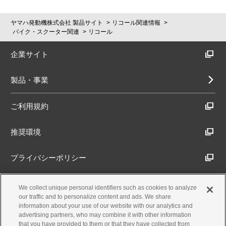
ヤマハ発動機株式会社 製品サイト
リコール関連情報
バイク・スクーター関連
リコール
企業サイト
製品・事業
ご利用規約
推奨環境
プライバシーポリシー
Cookieポリシー
We collect unique personal identifiers such as cookies to analyze
our traffic and to personalize content and ads. We share
information about your use of our website with our analytics and
アクセシビリティ方針
advertising partners, who may combine it with other information
that you have provided to them or that they have collected from