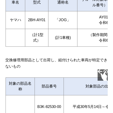
車名
型式
通称名
ル番号）と
AY01-1
ヤマハ
2BH-AY01
「JOG」
令和6年
（計1型
（製作期間の
(計1車種)
式）
令和6年
交換修理用部品として出荷し、組付けられた車両が特定でき
ないもの
対象の部品名
部品番号
対象部品の出荷
称
B3K-82530-00
平成30年5月14日～令和