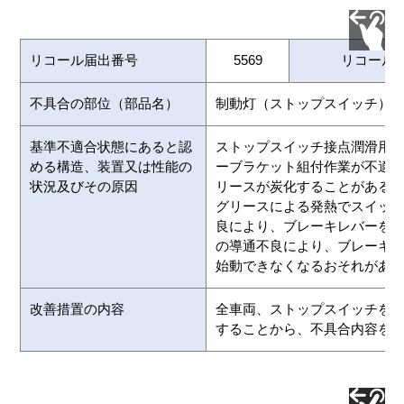
リコール届出番号
5569
リコール
不具合の部位（部品名）
制動灯（ストップスイッチ）
基準不適合状態にあると認
ストップスイッチ接点潤滑用
める構造、装置又は性能の
ーブラケット組付作業が不適
状況及びその原因
リースが炭化することがある
グリースによる発熱でスイッ
良により、ブレーキレバーを
の導通不良により、ブレーキ
始動できなくなるおそれがあ
改善措置の内容
全車両、ストップスイッチを
することから、不具合内容を