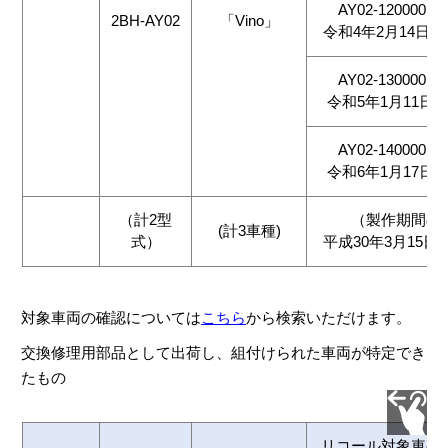
AY02-1200001～
2BH-AY02
「Vino」
令和4年2月14日～
AY02-1300001～
令和5年1月11日～
AY02-1400001～
令和6年1月17日～
（計2型
（製作期間の
(計3車種)
式）
平成30年3月15日
対象車両の確認については
こちら
から検索いただけます。
交換修理用部品として出荷し、組付けられた車両が特定でき
たもの
リコール対象車の