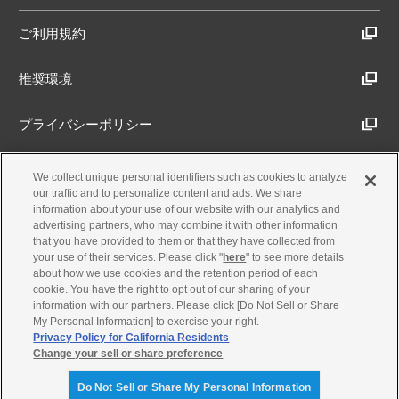
ご利用規約
推奨環境
プライバシーポリシー
Cookieポリシー
We collect unique personal identifiers such as cookies to analyze
our traffic and to personalize content and ads. We share
information about your use of our website with our analytics and
アクセシビリティ方針
advertising partners, who may combine it with other information
that you have provided to them or that they have collected from
your use of their services. Please click "
here
" to see more details
about how we use cookies and the retention period of each
古物営業法に基づく表示
cookie. You have the right to opt out of our sharing of your
information with our partners. Please click [Do Not Sell or Share
My Personal Information] to exercise your right.
製品・事業のお問合せ
Privacy Policy for California Residents
Change your sell or share preference
© Yamaha Motor Co., Ltd.
Do Not Sell or Share My Personal Information