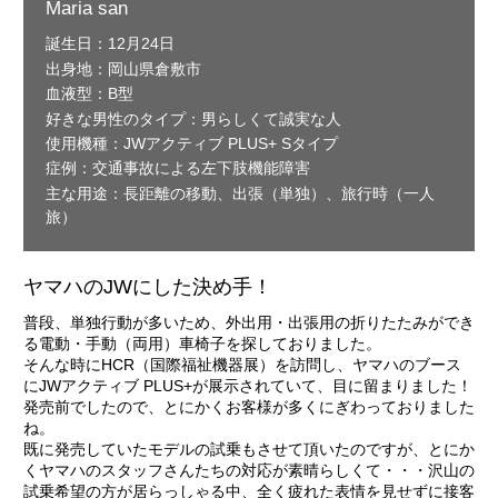
Maria san
誕生日：12月24日
出身地：岡山県倉敷市
血液型：B型
好きな男性のタイプ：男らしくて誠実な人
使用機種：JWアクティブ PLUS+ Sタイプ
症例：交通事故による左下肢機能障害
主な用途：長距離の移動、出張（単独）、旅行時（一人
旅）
ヤマハのJWにした決め手！
普段、単独行動が多いため、外出用・出張用の折りたたみができ
る電動・手動（両用）車椅子を探しておりました。
そんな時にHCR（国際福祉機器展）を訪問し、ヤマハのブース
にJWアクティブ PLUS+が展示されていて、目に留まりました！
発売前でしたので、とにかくお客様が多くにぎわっておりました
ね。
既に発売していたモデルの試乗もさせて頂いたのですが、とにか
くヤマハのスタッフさんたちの対応が素晴らしくて・・・沢山の
試乗希望の方が居らっしゃる中、全く疲れた表情を見せずに接客