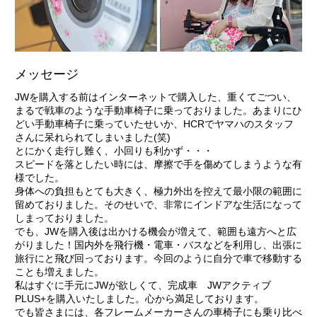
メッセージ
JWを購入する前はインターネットで購入した、重くてごつい、
まるで戦車のような手動車椅子に乗っておりました。あまりにひ
どい手動車椅子に乗っていたせいか、HCRでヤマハのスタッフ
さんに呆れられてしまいました(笑)
とにかく走行し難く、小回りも利かず・・・
スピードを落としたい時には、摩擦で手を傷めてしまうような有
様でした。
身体への負担もとても大きく、極力外出を控えて最小限の範囲に
留めておりました。そのせいで、非常にインドアな生活になって
しまっておりました。
でも、JWを購入後は出かける機会が増えて、範囲も遠方へと広
がりました！国内外を飛行機・電車・バスなどを利用し、出張に
旅行にと飛び回っております。今回のように自分で車で移動する
ことも増えました。
私はすぐに手元にJWが欲しくて、完成車 JWアクティブ
PLUS+を購入いたしました。心から満足しております。
でも皆さまには、各フレームメーカーさんの車椅子にも乗り比べ