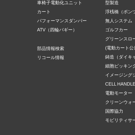
車椅子電動化ユニット
型製造
カート
浮桟橋（ポン
パフォーマンスダンパー
無人システム
ATV（四輪バギー）
ゴルフカー
グリーンスロ
(電動カート公
部品情報検索
鋳造（ダイキ
リコール情報
細胞ピッキン
イメージング
CELL HANDL
電動モーター
クリーンウォ
国際協力
モビリティサ