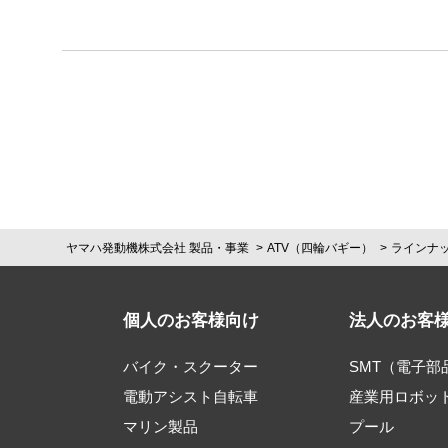
ヤマハ発動機株式会社 製品・事業
ATV（四輪バギー）
ラインナ
個人のお客様向け
法人のお客
バイク・スクーター
SMT（電子
電動アシスト自転車
産業用ロボッ
マリン製品
プール