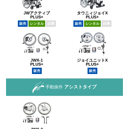
JWアクティブ
タウニィジョイX
PLUS+
PLUS+
販売
レンタル
試乗
販売
レンタル
試乗
JWX-1
ジョイユニットX
PLUS+
PLUS+
販売
販売
手動操作
アシストタイプ