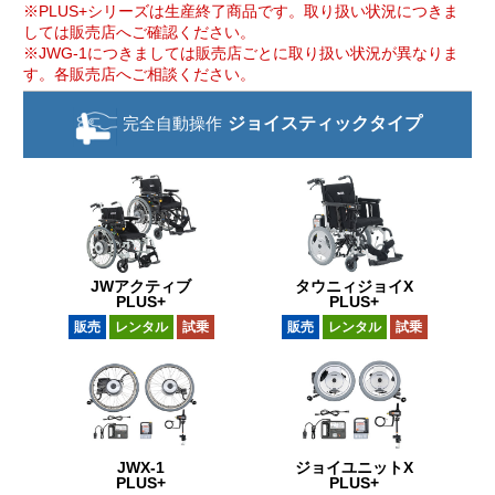
※PLUS+シリーズは生産終了商品です。取り扱い状況につきま
しては販売店へご確認ください。
※JWG-1につきましては販売店ごとに取り扱い状況が異なりま
す。各販売店へご相談ください。
完全自動操作
ジョイスティック
タイプ
JWアクティブ
タウニィジョイX
PLUS+
PLUS+
販売
レンタル
試乗
販売
レンタル
試乗
JWX-1
ジョイユニットX
PLUS+
PLUS+