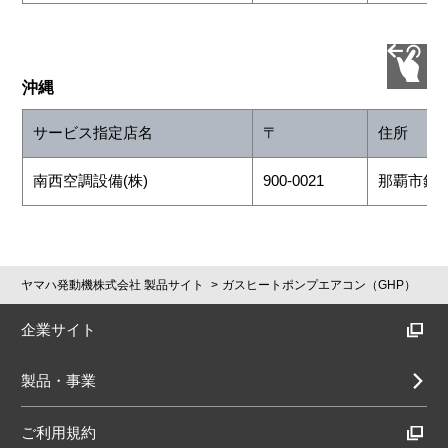
沖縄
サービス指定店名
〒
住所
南西空調設備(株)
900-0021
那覇市銘苅1
ヤマハ発動機株式会社 製品サイト
ガスヒートポンプエアコン（GHP）
企業サイト
製品・事業
ご利用規約