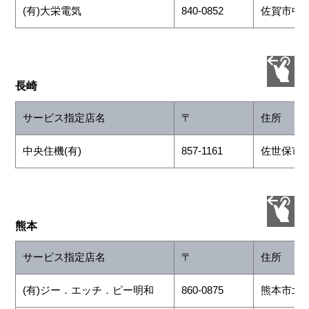
(有)大栄電気
840-0852
佐賀市中折
長崎
サービス指定店名
〒
住所
中央住機(有)
857-1161
佐世保市大
熊本
サービス指定店名
〒
住所
(有)ジー．エッチ．ピー明和
860-0875
熊本市北区