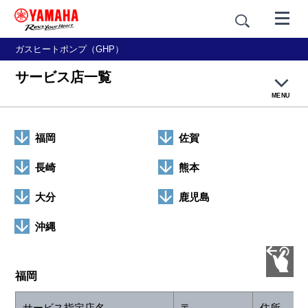
ガスヒートポンプ（GHP）
サービス店一覧
MENU
[サービス店一覧]
福岡
佐賀
北海道地区
長崎
熊本
大分
鹿児島
東北地区
沖縄
関東・甲信越地区
東海・北陸地区
福岡
サービス指定店名
〒
住所
関西・中国・四国地区