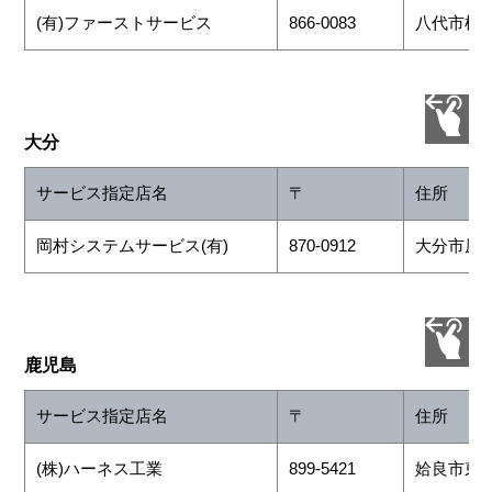
(有)ファーストサービス
866-0083
八代市植柳下
大分
サービス指定店名
〒
住所
岡村システムサービス(有)
870-0912
大分市原新
鹿児島
サービス指定店名
〒
住所
(株)ハーネス工業
899-5421
姶良市東餅田