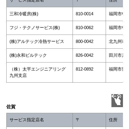
三和冷暖房(株)
810-0014
福岡市中央区
九州・沖縄地区
フジ・テクノサービス(株)
810-0062
福岡市中央
(株)アルテック冷熱サービス
800-0042
北九州市門
(株)永和ビルテック
826-0042
田川市川宮9
（株）太平エンジニアリング
812-0892
福岡市博多
九州支店
佐賀
サービス指定店名
〒
住所