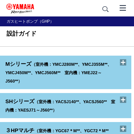
ガスヒートポンプ（GHP）
設計ガイド
Mシリーズ
（室外機：YMCJ280M**、YMCJ355M**、
YMCJ450M**、YMCJ560M** 室内機：YMEJ22～
J560**）
機器概要
SHシリーズ
（室外機：YACSJ140**、YACSJ560** 室
内機：YAESJ71～J560**）
製品仕様
機器構成
PDF
機器概略仕様
PDF
機器概要
３HPマルチ
システム制御
冷房､暖房能力補正
（室外機：YGC67＊M**、YGC72＊M**
PDF