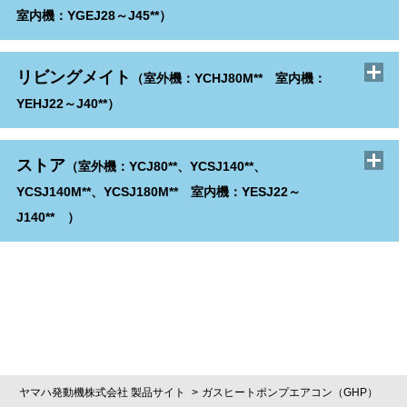
室外ユニット
PDF
室内機：YGEJ28～J45**）
空気条件変化による能力補正
PDF
製品仕様
機器構成
PDF
M-NETの制約
室内ユニット
PDF
PDF
空気条件及び､室内ユニット合計容量変化による能
機器概略仕様
PDF
システムコントローラとGHPの組合わせ構成図
システム構成
機器概要
PDF
リビングメイト
システム制御
冷房､暖房能力補正
（室外機：YCHJ80M** 室内機：
PDF
力補正
PDF
室外ユニット
PDF
オプション品一覧
PDF
PDF
YEHJ22～J40**）
空気条件変化による能力補正
PDF
各室内ユニットの冷媒配管長､高低差変化による能
製品仕様
機器構成
PDF
オプション
リモコン
室内ユニット
PDF
PDF
システムコントローラとGHPの組合わせ
PDF
空気条件及び､室内ユニット合計容量変化による能
力補正
PDF
システム構成
PDF
リモコンのラインアップ
システム構成
機器概要
PDF
PDF
システム基本制約
ストア
製品データ
PDF
室内ユニット/室外ユニット
（室外機：YCJ80**、YCSJ140**、
PDF
力補正
加湿器
PDF
PDF
室内温度分布
PDF
オプション品一覧
PDF
リモコンの仕様・機能表
YACSJ140-A
PDF
PDF
YCSJ140M**、YCSJ180M** 室内機：YESJ22～
伝送制約
PDF
各室内ユニットの冷媒配管長､高低差変化による能
YAES・C-A1、ES-A1形用（形名：PAC-SF10HU）
製品仕様
機器構成
PDF
天井カセット形（4方向吹出） YME・KM-A1
冷房・暖房使用温度範囲
PDF
J140** ）
ワイヤードリモコン
YACSJ560-A
PDF
PDF
上位システムコントローラ（SC)と下位システムコ
力補正
PDF
PDF
システム構成
PDF
PDF
冷房・暖房能力補正
PDF
ワイヤレスリモコン
製品データ
オプション品一覧
室内ユニット
PDF
PDF
PDF
ントローラ（SC)について
PDF
送風機特性線図（室内ユニット）
YAESJ280P-A1形用（形名：PAC-KB49VP）
PDF
オプション品一覧
機器概要
PDF
天井カセット形（2方向吹出） YME・LMD-B1
空気条件変化による能力補正
PDF
リモコンシステム制御
室外ユニット
PDF
PDF
共通制約事項
PDF
床置ダクト形 YAESJ560P-A1,A1-F
PDF
PDF
冷房・暖房使用温度範囲
PDF
PDF
各室内ユニットの配管長､高低差変化による能力補
ワイヤードリモコンの場合
PDF
製品仕様
機器構成
業務用ロスナイ天吊埋込形加熱加湿付直膨タイプに
PDF
多機能ケースメント／高性能フィルタエレメント
外気取入風量－静圧線図
PDF
冷房・暖房能力
PDF
天井カセット形（1方向吹出） YME・EM-A1
正
PDF
ワイヤレスリモコンの場合
PDF
ついて
システム構成
PDF
PDF
天井カセット形（4方向吹出） YAESJ71〜J140C-
PDF
空気条件変化による能力補正
オプション
PDF
冷房､暖房能力特性
PDF
PDF
室内ユニット運転台数による能力補正（寒冷地・塩
ワイヤードリモコン・ワイヤレスリモコン併用の場
室
オプション品一覧
PDF
YAES・C-A1形用（形名：PAC-SE66・67TM、
A1
ヤマハ発動機株式会社 製品サイト
ガスヒートポンプエアコン（GHP）
PDF
各室内ユニットの配管長､高低差変化による能力補
天吊形 YME・T-B1
YCJ80(3HP)標準能力表
PDF
PDF
害寒冷地仕様を除く）
PDF