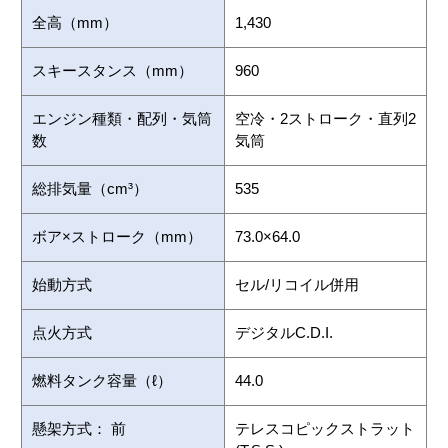
全高（mm）
1,430
スキースタンス（mm）
960
エンジン種類・配列・気筒
空冷・2ストローク・直列2
数
気筒
総排気量（cm³）
535
ボア×ストローク（mm）
73.0×64.0
始動方式
セル/リコイル併用
点火方式
デジタルC.D.I.
燃料タンク容量（ℓ）
44.0
懸架方式： 前
テレスコピックストラット