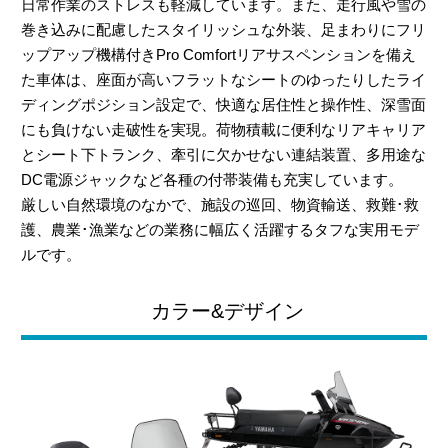
日常作業のストレスも軽減しています。また、走行風や雪の
巻き込みに配慮したスタイリッシュな外装、足まわりにフリ
ップアップ機構付きPro Comfortリアサスペンションを備え
た車体は、座面が高いフラットなシートのゆったりしたライ
ディングポジション設定で、快適な居住性と操作性、深雪面
にも負けない走破性を実現。荷物積載に便利なリアキャリア
とシート下トランク、牽引に欠かせない連結装置、多用途な
DC電源ジャックなど各種の付帯装備も充実しています。
厳しい自然環境のなかで、施設の巡回、物資輸送、救難･救
護、農業･漁業などの業務に幅広く活躍するタフな実用モデ
ルです。
カラー&デザイン