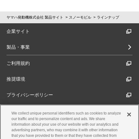
ヤマハ発動機株式会社 製品サイト
スノーモビル
ラインナップ
企業サイト
製品・事業
ご利用規約
推奨環境
プライバシーポリシー
Cookieポリシー
We collect unique personal identifiers such as cookies to analyze
our traffic and to personalize content and ads. We share
information about your use of our website with our analytics and
アクセシビリティ方針
advertising partners, who may combine it with other information
that you have provided to them or that they have collected from