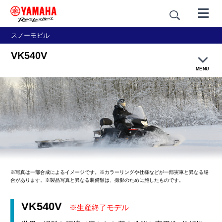
スノーモビル
VK540V
MENU
製品概要
カラー＆デザイン
主な特徴
主要諸元
※写真は一部合成によるイメージです。※カラーリングや仕様などが一部実車と異なる場
合があります。※製品写真と異なる装備類は、撮影のために施したものです。
その他のモデルを見る
VK540V
※生産終了モデル