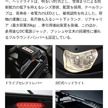
ー。ヘッドライトは、明るい2灯式とし、雪溜まりによる照
射能力の低下を抑えるレンズ形状、配置を採用。テールラン
プは、長寿命・省電力のLEDとし、被視認性を向上した。荷
物の運搬には、長尺物も入るシート下トランク、リアキャリ
ア（最大荷重20kg）、牽引用連結装置を装備。このほか、
多用途なDC電源ジャック、ブッシュや立木の回避性に優れ
るフルラウンドバンパーも設定している。
ドライブセレクトレバー
2灯式ヘッドライト