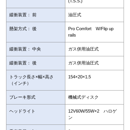
(T.S.S.)
緩衝装置： 前
油圧式
懸架方式： 後
Pro Comfort W/Flip up
rails
緩衝装置： 中央
ガス併用油圧式
緩衝装置： 後
ガス併用油圧式
トラック長さ×幅×高さ
154×20×1.5
（インチ）
ブレーキ形式
機械式ディスク
ヘッドライト
12V60W/55W×2 ハロゲ
ン