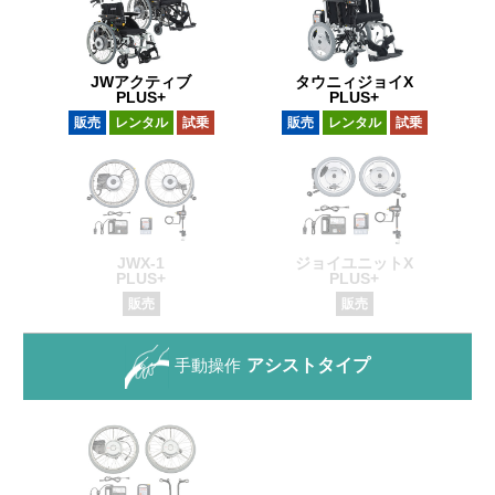
JWアクティブ
タウニィジョイX
PLUS+
PLUS+
販売
レンタル
試乗
販売
レンタル
試乗
JWX-1
ジョイユニットX
PLUS+
PLUS+
販売
販売
手動操作
アシストタイプ