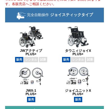
す。各販売店へご相談ください。
完全自動操作
ジョイスティック
タイプ
JWアクティブ
タウニィジョイX
PLUS+
PLUS+
販売
レンタル
試乗
販売
レンタル
試乗
JWX-1
ジョイユニットX
PLUS+
PLUS+
販売
販売