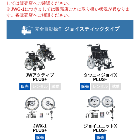
しては販売店へご確認ください。
※JWG-1につきましては販売店ごとに取り扱い状況が異なりま
す。各販売店へご相談ください。
完全自動操作
ジョイスティック
タイプ
JWアクティブ
タウニィジョイX
PLUS+
PLUS+
販売
レンタル
試乗
販売
レンタル
試乗
JWX-1
ジョイユニットX
PLUS+
PLUS+
販売
販売