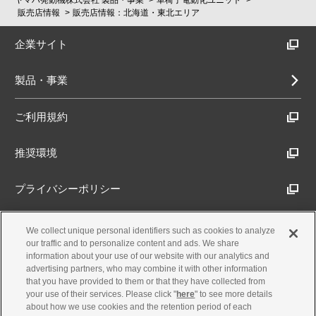
ヤマハ発動機株式会社 製品・事業
車椅子電動化ユニット
販売店情報
販売店情報：北海道・東北エリア
企業サイト
製品・事業
ご利用規約
推奨環境
プライバシーポリシー
Cookieポリシー
We collect unique personal identifiers such as cookies to analyze
our traffic and to personalize content and ads. We share
information about your use of our website with our analytics and
アクセシビリティ方針
advertising partners, who may combine it with other information
that you have provided to them or that they have collected from
your use of their services. Please click "
here
" to see more details
about how we use cookies and the retention period of each
古物営業法に基づく表示