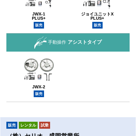
JWX-1
ジョイユニットX
PLUS+
PLUS+
販売
販売
手動操作
アシストタイプ
JWX-2
販売
販売
レンタル
試乗
（株）セリオ 盛岡営業所