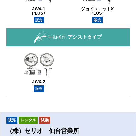
JWX-1
ジョイユニットX
PLUS+
PLUS+
販売
販売
手動操作
アシストタイプ
JWX-2
販売
販売
レンタル
試乗
（株）セリオ 仙台営業所