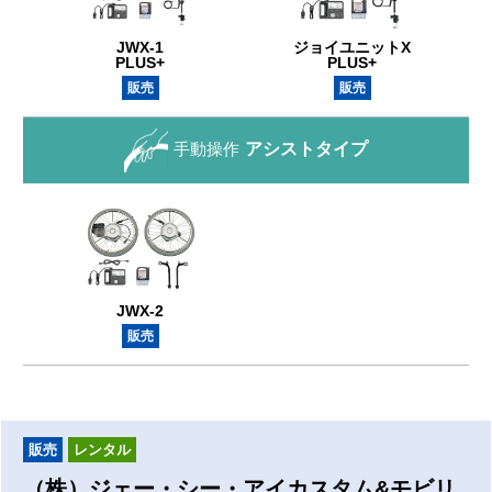
JWX-1
ジョイユニットX
PLUS+
PLUS+
販売
販売
手動操作
アシストタイプ
JWX-2
販売
販売
レンタル
（株）ジェー・シー・アイカスタム&モビリ