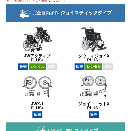
完全自動操作
ジョイスティック
タイプ
JWアクティブ
タウニィジョイX
PLUS+
PLUS+
販売
レンタル
試乗
販売
レンタル
試乗
JWX-1
ジョイユニットX
PLUS+
PLUS+
販売
販売
手動操作
アシストタイプ