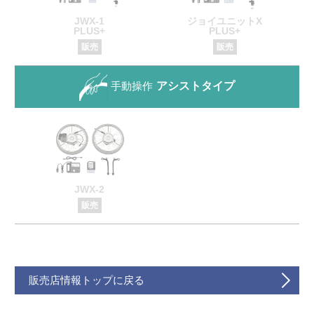
JWX-1
ジョイユニットX
PLUS+
PLUS+
販売
販売
手動操作
アシストタイプ
JWX-2
販売
販売店情報トップに戻る