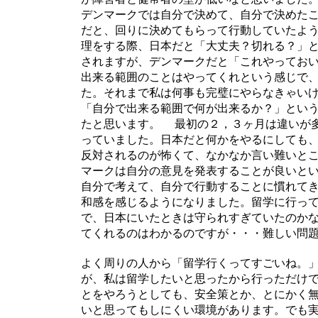
デンマークでは自分で決めて、自分で決めた
だと、回りに決めてもらって行動していたよ
理をする際、日本だと「大丈夫？切れる？」
されますが、デンマークだと「これやってお
出来る範囲のことはやってくれという感じで
た。それまで私は何事も完璧にやらなきゃい
「自分で出来る範囲で何が出来るか？」とい
たと思います。 最初の２，３ヶ月は違いが
っていました。日本だと何かをやるにしても
反対されるのが怖くて、なかなか言い難いと
マークは自分の意見を発表することが良いと
自分で考えて、自分で行動することに慣れて
和感を感じるようになりました。留学に行っ
で、日本にいたときは守られすぎていたのか
てくれるのはわかるのですが・・・難しい問
よく周りの人から「留学行くってすごいね。
が、私は留学したいと思ったから行っただけ
とをやろうとしても、安全策とか、とにかく
いと思ってもしにくい環境があります。でも