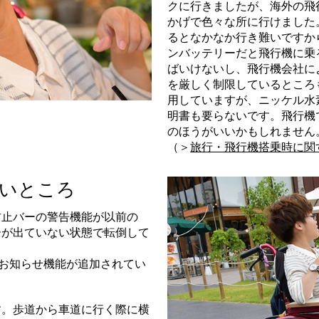
クに行きましたが、海外の飛
かげで色々な所に行けました
るとなかなか行き難いですか
ンバッテリーだと飛行機に乗
ばいけないし、飛行機会社に
を厳しく制限しているところ
用していますが、ニッケル水
明書も要らないです。飛行機
のほうがいいかもしれません
（＞
旅行・飛行機搭乗時に関
しいところ
防止バーの警告機能が以前の
ーが出ていない状態で転倒して
忘れお知らせ機能が追加されてい
す。歩道から車道に行く際に横