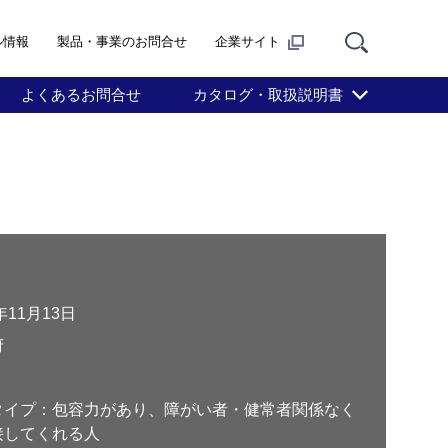
ル情報
製品・事業のお問合せ
企業サイト
よくあるお問合せ
カタログ・取扱説明書
年11月13日
府
タイプ：包容力があり、障がい者・健常者関係なく
接してくれる人