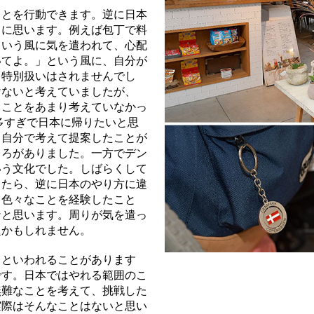
ことを行動できます。逆に日本
うに思います。例えば包丁で料
という風に気を遣われて、心配
いてよ。」という風に、自分が
、特別扱いはされませんでし
けないと考えていましたが、
うことをあまり考えていなかっ
多すぎで日本に帰りたいと思
、自分で考えて提案したことが
ころがありました。一方でデン
いう文化でした。しばらくして
きたら、逆に日本のやり方に違
て色々なことを経験したこと
なと思います。周りが気を遣っ
題かもしれません。
」といわれることがあります
です。日本ではやれる範囲のこ
無難なことを考えて、挑戦した
実際はそんなことはないと思い