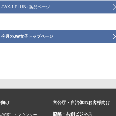
JWX-1 PLUS+ 製品ページ
今月のJW女子トップページ
様向け
官公庁・自治体のお客様向け
協業・共創ビジネス
部品実装）・マウンター