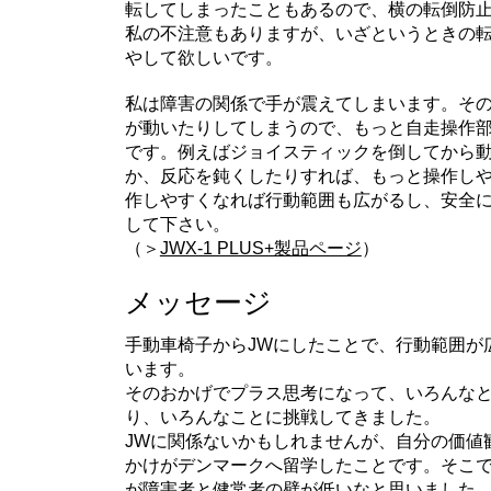
転してしまったこともあるので、横の転倒防
私の不注意もありますが、いざというときの
やして欲しいです。
私は障害の関係で手が震えてしまいます。そ
が動いたりしてしまうので、もっと自走操作
です。例えばジョイスティックを倒してから
か、反応を鈍くしたりすれば、もっと操作し
作しやすくなれば行動範囲も広がるし、安全
して下さい。
（＞
JWX-1 PLUS+製品ページ
）
メッセージ
手動車椅子からJWにしたことで、行動範囲が
います。
そのおかげでプラス思考になって、いろんな
り、いろんなことに挑戦してきました。
JWに関係ないかもしれませんが、自分の価値
かけがデンマークへ留学したことです。そこ
が障害者と健常者の壁が低いなと思いました