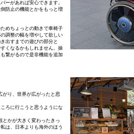
止バーがあれば安心できます。
転倒防止の機能とかをもっと増
のためちょっとの動きで車椅子
部の調整の幅を増やして欲しい
動き出すまでの遊びの部分と
やすくなるかもしれません。操
にも繋がるので是非機能を追加
広がり、世界が広がったと思
ところに行こうと思うようにな
観とかが大きく変わったきっ
で私は、日本よりも海外のほう
。