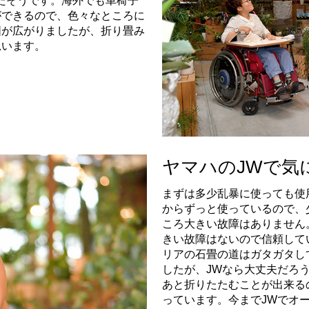
たそうです。海外でも車椅子
ができるので、色々なところに
囲が広がりましたが、折り畳み
思います。
ヤマハのJWで気
まずは多少乱暴に使っても使
からずっと使っているので、
ころ大きい故障はありません
きい故障はないので信頼して
リアの石畳の道はガタガタし
したが、JWなら大丈夫だろ
あと折りたたむことが出来る
っています。今までJWでオ