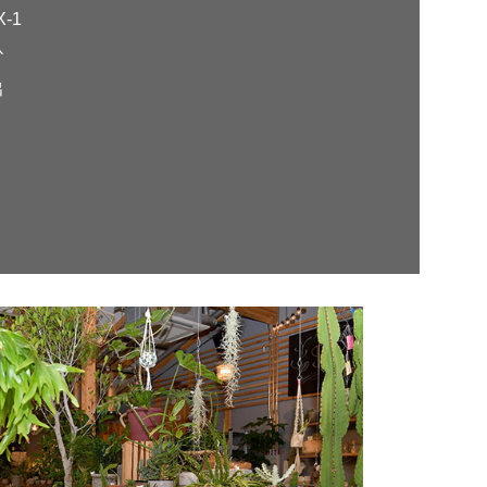
-1
ひ
出