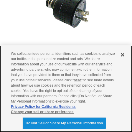
差込みプラグ
We collect unique personal identifiers such as cookies to analyze
our traffic and to personalize content and ads. We share
単相100V 30A/一括取出し
information about your use of our website with our analytics and
advertising partners, who may combine it with other information
7XF-87236-00
that you have provided to them or that they have collected from
メーカー希望小売価格
your use of their services. Please click "
here
" to see more details
about how we use cookies and the retention period of each
4,642
円[消費税10％含む]（本体価格 4,220円）
cookie. You have the right to opt out of our sharing of your
information with our partners. Please click [Do Not Sell or Share
My Personal Information] to exercise your right.
Privacy Policy for California Residents
Change your sell or share preference
Do Not Sell or Share My Personal Information