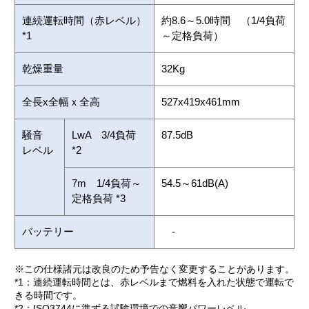
連続運転時間（赤レベル）
約8.6～5.0時間 （1/4負荷
*1
～定格負荷）
乾燥重量
32Kg
全長x全幅ｘ全高
527x419x461mm
騒音
LwA 3/4負荷
87.5dB
レベル
*2
7m 1/4負荷～
54.5～61dB(A)
定格負荷 *3
バッテリー
-
※この仕様諸元は改良のため予告なく変更することがあります。
*1：連続運転時間とは、赤レベルまで燃料を入れた状態で運転で
きる時間です。
*2：ISO3744に準ずる試験環境での音響パワーレベル。