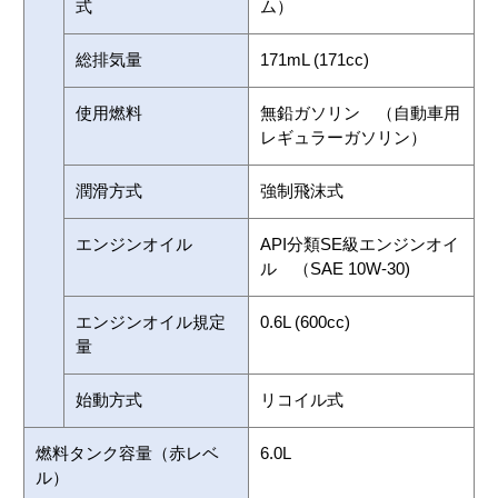
式
ム）
総排気量
171mL (171cc)
使用燃料
無鉛ガソリン （自動車用
レギュラーガソリン）
潤滑方式
強制飛沫式
エンジンオイル
API分類SE級エンジンオイ
ル （SAE 10W-30)
エンジンオイル規定
0.6L (600cc)
量
始動方式
リコイル式
燃料タンク容量（赤レベ
6.0L
ル）