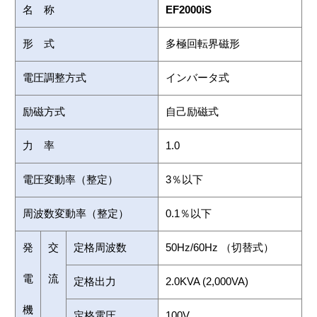
名 称
EF2000iS
形 式
多極回転界磁形
電圧調整方式
インバータ式
励磁方式
自己励磁式
力 率
1.0
電圧変動率（整定）
3％以下
周波数変動率（整定）
0.1％以下
発
交
定格周波数
50Hz/60Hz （切替式）
電
流
定格出力
2.0KVA (2,000VA)
機
定格電圧
100V