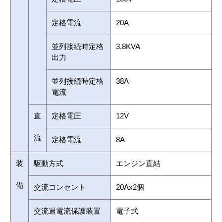
定格電流
20A
並列接続時定格
3.8KVA
出力
並列接続時定格
38A
電流
直
定格電圧
12V
流
定格電流
8A
装
駆動方式
エンジン直結
備
交流コンセント
20Ax2個
交流過電流保護装置
電子式