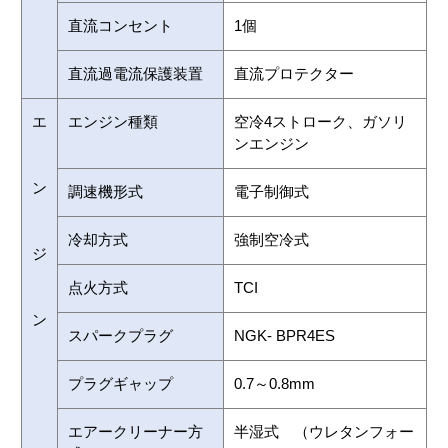
直流コンセント
1個
直流過電流保護装置
直流プロテクター
エ
エンジン種類
空冷4ストローク、ガソリ
ンエンジン
ン
調速機形式
電子制御式
冷却方式
強制空冷式
ジ
点火方式
TCI
ン
スパークプラグ
NGK- BPR4ES
プラグギャップ
0.7～0.8mm
エアークリーナー方
半湿式 （ウレタンフォー