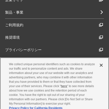
製品・事業
ご利用規約
推奨環境
プライバシーポリシー
Cookieポリシー
We collect unique personal identifiers such as cookies to analyze
our traffic and to personalize content and ads. We share
information about your use of our website with our analytics and
アクセシビリティ方針
advertising partners, who may combine it with other information
that you have provided to them or that they have collected from
your use of their services. Please click "
here
" to see more details
about how we use cookies and the retention period of each
古物営業法に基づく表示
cookie. You have the right to opt out of our sharing of your
information with our partners. Please click [Do Not Sell or Share
My Personal Information] to exercise your right.
製品・事業のお問合せ
Privacy Policy for California Residents