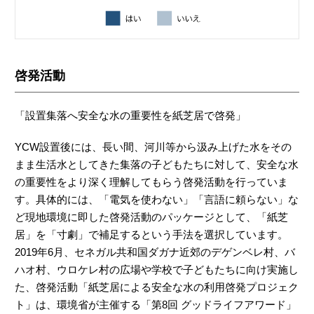
啓発活動
「設置集落へ安全な水の重要性を紙芝居で啓発」
YCW設置後には、長い間、河川等から汲み上げた水をその
まま生活水としてきた集落の子どもたちに対して、安全な水
の重要性をより深く理解してもらう啓発活動を行っていま
す。具体的には、「電気を使わない」「言語に頼らない」な
ど現地環境に即した啓発活動のパッケージとして、「紙芝
居」を「寸劇」で補足するという手法を選択しています。
2019年6月、セネガル共和国ダガナ近郊のデゲンベレ村、バ
ハオ村、ウロケレ村の広場や学校で子どもたちに向け実施し
た、啓発活動「紙芝居による安全な水の利用啓発プロジェク
ト」は、環境省が主催する「第8回 グッドライフアワード」