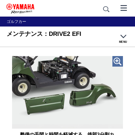
ゴルフカー
メンテナンス：DRIVE2 EFI
MENU
製品概要
性能
快適性
装備
メンテナンス
整備の手間と時間を軽減する、後部3分割カ
仕様