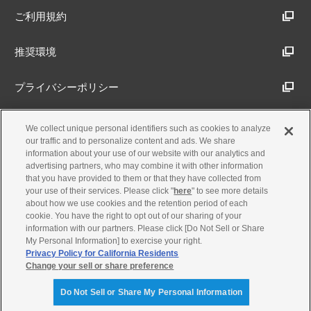
ご利用規約
推奨環境
プライバシーポリシー
Cookieポリシー
We collect unique personal identifiers such as cookies to analyze
our traffic and to personalize content and ads. We share
information about your use of our website with our analytics and
アクセシビリティ方針
advertising partners, who may combine it with other information
that you have provided to them or that they have collected from
your use of their services. Please click "
here
" to see more details
about how we use cookies and the retention period of each
古物営業法に基づく表示
cookie. You have the right to opt out of our sharing of your
information with our partners. Please click [Do Not Sell or Share
My Personal Information] to exercise your right.
製品・事業のお問合せ
Privacy Policy for California Residents
Change your sell or share preference
© Yamaha Motor Co., Ltd.
Do Not Sell or Share My Personal Information