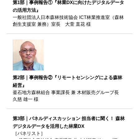
第1部｜事例報告①『林業DXに向けたデジタルデータ
の活用方法』
一般社団法人日本森林技術協会 ICT林業推進室（森林
創生支援室 兼務）室長
大萱 直花 様
第2部｜事例報告②『リモートセンシングによる森林
経営』
釜石地方森林組合 事業課長 兼 木材販売グループ長
久慈 雄一 様
第3部｜パネルディスカッション 担当者に聞く！ 森林
デジタルデータを活用した林業DX
［パネリスト］