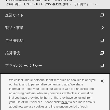
森林計測サービス RINTO
ヤマハ発動機 森林レーザ計測フォーラム
企業サイト
製品・事業
ご利用規約
推奨環境
プライバシーポリシー
Cookieポリシー
We collect unique personal identifiers such as cookies to analyze
our traffic and to personalize content and ads. We share
information about your use of our website with our analytics and
アクセシビリティ方針
advertising partners, who may combine it with other information
that you have provided to them or that they have collected from
your use of their services. Please click "
here
" to see more details
about how we use cookies and the retention period of each
古物営業法に基づく表示