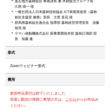
釜石地方森林組合 事業課長 兼 木材販売グループ長
久慈 雄一 様
一般社団法人日本森林技術協会 ICT林業推進室（森林
創生支援室 兼務）室長 大萱 直花 様
群馬県森林組合連合会 指導部 森林経営管理室長 須藤
智亮 様
ヤマハ発動機株式会社 新事業開発本部 森林計測部 部
長 加藤 薫
形式
Zoomウェビナー形式
費用
参加申込受付は終了いたしました
見逃し配信の視聴ご希望の方は、
こちら
からお申込み
ください。