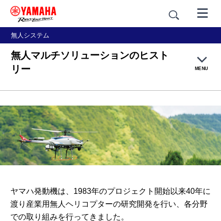
無人システム
無人マルチソリューションのヒスト
リー
MENU
トップ
インフラの点検・検査
物流・運搬
計測・観測
ヤマハ発動機は、1983年のプロジェクト開始以来40年に
渡り
産業用無人ヘリコプターの研究開発を行い、各分野
災害対策
での取り組みを行ってきました。