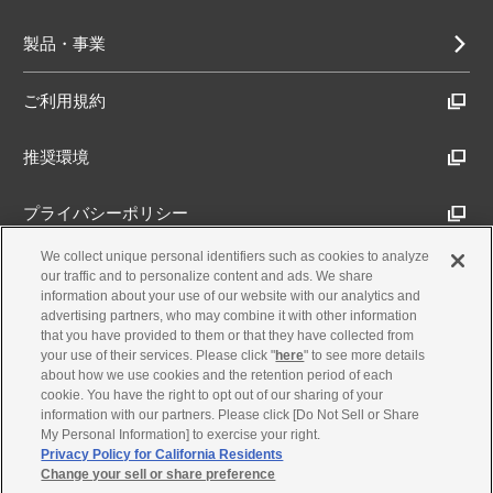
製品・事業
ご利用規約
推奨環境
プライバシーポリシー
We collect unique personal identifiers such as cookies to analyze
Cookieポリシー
our traffic and to personalize content and ads. We share
information about your use of our website with our analytics and
advertising partners, who may combine it with other information
アクセシビリティ方針
that you have provided to them or that they have collected from
your use of their services. Please click "
here
" to see more details
about how we use cookies and the retention period of each
cookie. You have the right to opt out of our sharing of your
古物営業法に基づく表示
information with our partners. Please click [Do Not Sell or Share
My Personal Information] to exercise your right.
Privacy Policy for California Residents
製品・事業のお問合せ
Change your sell or share preference