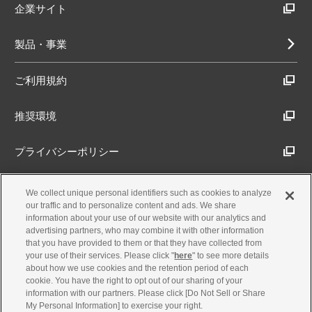
企業サイト
製品・事業
ご利用規約
推奨環境
プライバシーポリシー
Cookieポリシー
We collect unique personal identifiers such as cookies to analyze
our traffic and to personalize content and ads. We share
information about your use of our website with our analytics and
アクセシビリティ方針
advertising partners, who may combine it with other information
that you have provided to them or that they have collected from
your use of their services. Please click "
here
" to see more details
about how we use cookies and the retention period of each
古物営業法に基づく表示
cookie. You have the right to opt out of our sharing of your
information with our partners. Please click [Do Not Sell or Share
My Personal Information] to exercise your right.
製品・事業のお問合せ