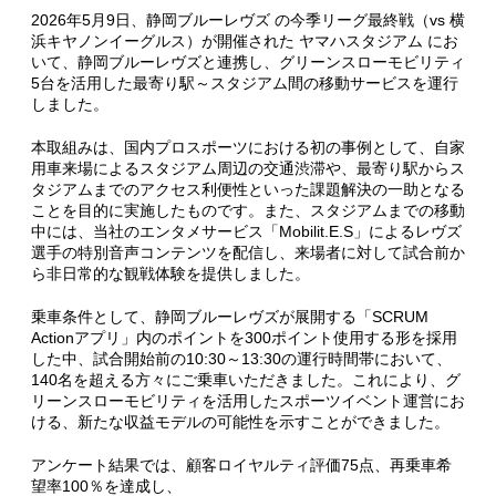
2026年5月9日、静岡ブルーレヴズ の今季リーグ最終戦（vs 横
浜キヤノンイーグルス）が開催された ヤマハスタジアム にお
いて、静岡ブルーレヴズと連携し、グリーンスローモビリティ
5台を活用した最寄り駅～スタジアム間の移動サービスを運行
しました。
本取組みは、国内プロスポーツにおける初の事例として、自家
用車来場によるスタジアム周辺の交通渋滞や、最寄り駅からス
タジアムまでのアクセス利便性といった課題解決の一助となる
ことを目的に実施したものです。また、スタジアムまでの移動
中には、当社のエンタメサービス「Mobilit.E.S」によるレヴズ
選手の特別音声コンテンツを配信し、来場者に対して試合前か
ら非日常的な観戦体験を提供しました。
乗車条件として、静岡ブルーレヴズが展開する「SCRUM
Actionアプリ」内のポイントを300ポイント使用する形を採用
した中、試合開始前の10:30～13:30の運行時間帯において、
140名を超える方々にご乗車いただきました。これにより、グ
リーンスローモビリティを活用したスポーツイベント運営にお
ける、新たな収益モデルの可能性を示すことができました。
アンケート結果では、顧客ロイヤルティ評価75点、再乗車希
望率100％を達成し、