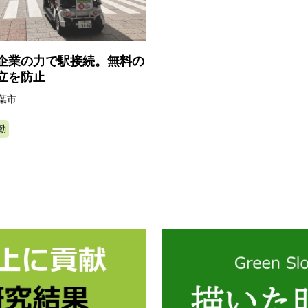
企業の力で駅接続。無料の
立を防止
葉市
勤