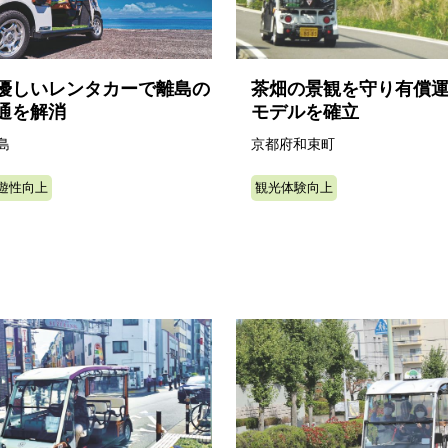
優しいレンタカーで離島の
茶畑の景観を守り有償
通を解消
モデルを確立
島
京都府和束町
遊性向上
観光体験向上