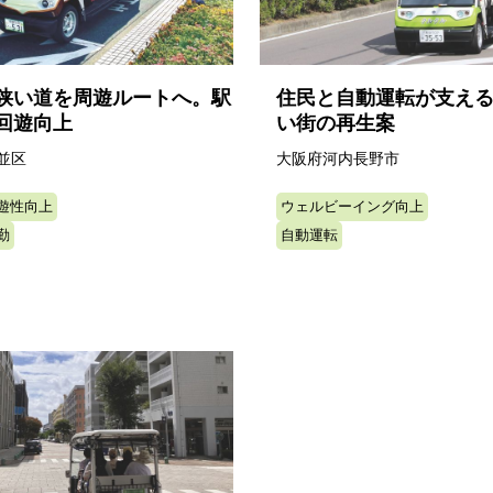
狭い道を周遊ルートへ。駅
住民と自動運転が支え
回遊向上
い街の再生案
並区
大阪府河内長野市
遊性向上
ウェルビーイング向上
勤
自動運転