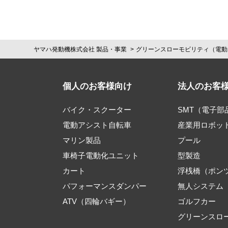
ヤマハ発動機株式会社 製品・事業
グリーンスローモビリティ（電動
個人のお客様向け
法人のお客
バイク・スクーター
SMT（電子
電動アシスト自転車
産業用ロボッ
マリン製品
プール
車椅子電動化ユニット
型製造
カート
浮桟橋（ポン
パフォーマンスダンパー
無人システム
ATV（四輪バギー）
ゴルフカー
グリーンスロ