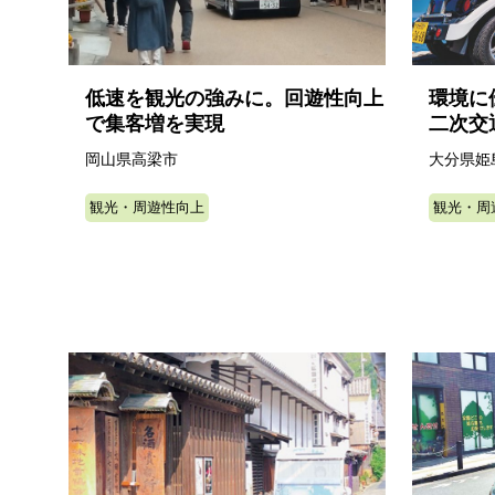
低速を観光の強みに。回遊性向上
環境に
で集客増を実現
二次交
岡山県高梁市
大分県姫
観光・周遊性向上
観光・周