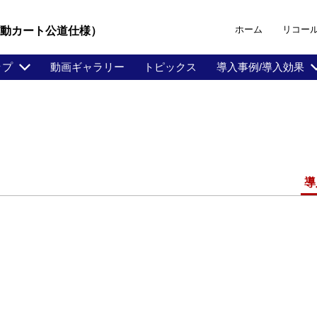
ホーム
リコー
電動カート公道仕様）
ップ
動画ギャラリー
トピックス
導入事例/導入効果
。
導