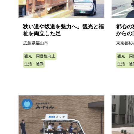
狭い道や坂道を魅力へ。観光と福
都心の
祉を両立した足
からの
広島県福山市
東京都杉
観光・周遊性向上
観光・周
生活・通勤
生活・通