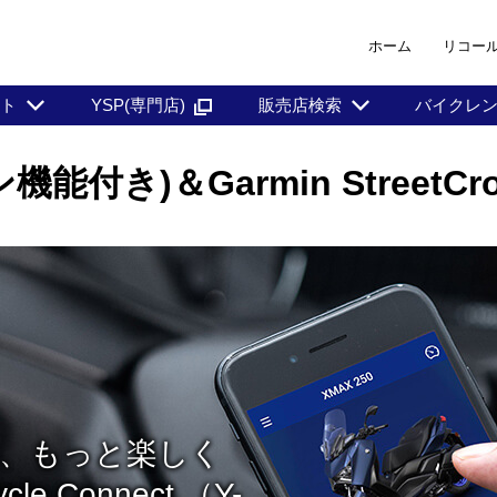
ホーム
リコー
ント
YSP(専門店)
販売店検索
バイクレ
能付き)＆Garmin StreetCro
、もっと楽しく
e Connect （Y-