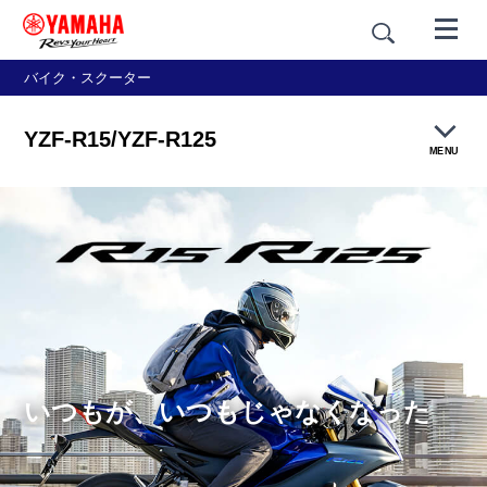
バイク・スクーター
YZF-R15/YZF-R125
MENU
製品概要
特長紹介
カラー＆スタイリング
価格・仕様
いつもが、いつもじゃなくなった
アクセサリー