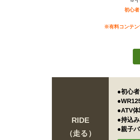
※イ
初心者
※有料コンテン
●初心者
●WR1
●ATV
RIDE
●持込
●親子バ
（走る）