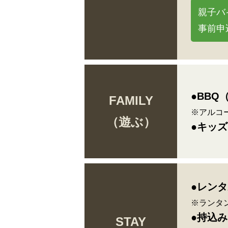
親子バ
事前申
●BBQ
FAMILY
※アルコ
（遊ぶ）
●キッ
●レンタ
※ランタ
●持込
STAY