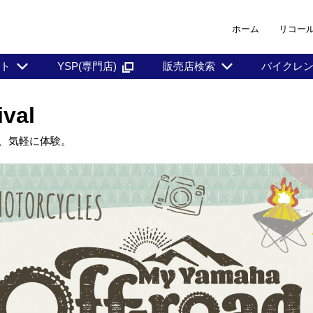
ホーム
リコー
ント
YSP(専門店)
販売店検索
バイクレ
ival
、気軽に体験。