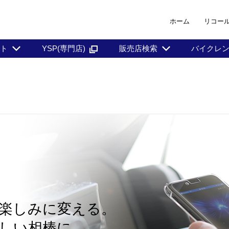
ホーム
リコー
ント
YSP(専門店)
販売店検索
バイクレ
移動を楽しみに変える。
しい相棒に。