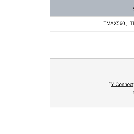
TMAX560、TM
「
Y-Connect