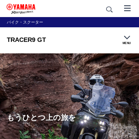
バイク・スクーター
TRACER9 GT
MENU
製品TOP
機能・装備
カラー＆デザイン
価格・仕様
もうひとつ上の旅を
アクセサリー