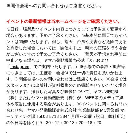
※開催会場へのお問い合わせはご遠慮ください。
イベントの最新情報は当ホームページをご確認ください。
※日程・場所及びイベント内容につきましては予告無く変更する
場合があります。予めご了承ください。※基本的に雨天でもイベ
ントは開催いたします。但し、荒天、台風や災害など危険である
と判断した場合においては、開催を中止、時間の短縮を行う場合
がございますので予めご了承ください。（荒天が予想され事前に
中止となる場合は、ヤマハ発動機販売公式「
X
」および
「
Instagram
」でご案内いたします。）※会場での事故・損害等
につきましては、主催者・会場側では一切の責任を負いかねま
す。※開催会場へのお問い合わせはご遠慮ください。※会場では
スタッフまたは出版社が資料収集のため撮影させていただく場合
があります。撮影した写真及び映像について、ヤマハ発動機
（株）またはヤマハ発動機販売（株）が、WEB等のメディア媒
体や広告に使用する場合があります。※イベントに関するお問い
合わせ先：ヤマハ発動機販売株式会社 営業統括部 MC営業部 マ
ーケティング課 Tel.03-5713-3844 月曜～金曜（祝日、弊社所定
の休日等を除く）9：30～12：30 13：20～18：20