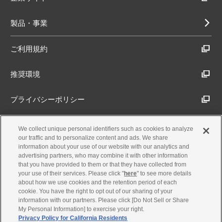
製品・事業
ご利用規約
推奨環境
プライバシーポリシー
Cookieポリシー
We collect unique personal identifiers such as cookies to analyze
our traffic and to personalize content and ads. We share
information about your use of our website with our analytics and
アクセシビリティ方針
advertising partners, who may combine it with other information
that you have provided to them or that they have collected from
your use of their services. Please click "
here
" to see more details
about how we use cookies and the retention period of each
古物営業法に基づく表示
cookie. You have the right to opt out of our sharing of your
information with our partners. Please click [Do Not Sell or Share
My Personal Information] to exercise your right.
製品・事業のお問合せ
Privacy Policy for California Residents