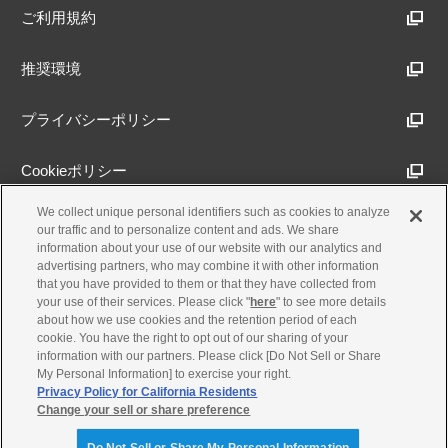
ご利用規約
推奨環境
プライバシーポリシー
Cookieポリシー
We collect unique personal identifiers such as cookies to analyze
アクセシビリティ方針
our traffic and to personalize content and ads. We share
information about your use of our website with our analytics and
advertising partners, who may combine it with other information
that you have provided to them or that they have collected from
古物営業法に基づく表示
your use of their services. Please click "
here
" to see more details
about how we use cookies and the retention period of each
cookie. You have the right to opt out of our sharing of your
製品・事業のお問合せ
information with our partners. Please click [Do Not Sell or Share
My Personal Information] to exercise your right.
Privacy Policy for California Residents
Change your sell or share preference
© Yamaha Motor Co., Ltd.