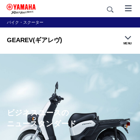
バイク・スクーター
GEAREV(ギアレヴ)
MENU
製品TOP
機能・装備
カラー＆デザイン
ビジネスユースの
補助金制度
ニュースタンダード
価格・仕様