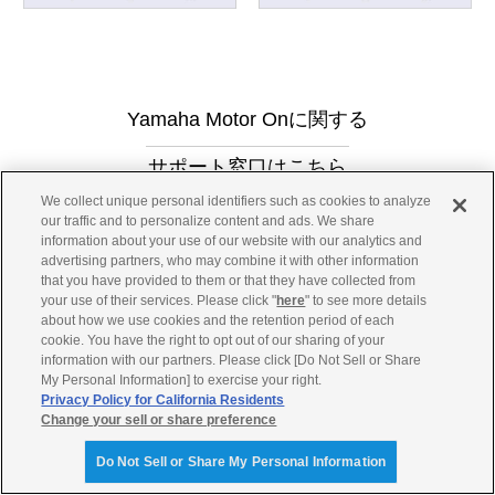
Yamaha Motor Onに関する
サポート窓口はこちら
We collect unique personal identifiers such as cookies to analyze
our traffic and to personalize content and ads. We share
ヤマハ発動機コネクテッドアプリ・サポートセンター
information about your use of our website with our analytics and
advertising partners, who may combine it with other information
TEL:0120-009-078
that you have provided to them or that they have collected from
your use of their services. Please click "
here
" to see more details
受付時間 10:00～19:00
about how we use cookies and the retention period of each
月～金曜日（祝日、弊社所定の休日を除く）
cookie. You have the right to opt out of our sharing of your
information with our partners. Please click [Do Not Sell or Share
My Personal Information] to exercise your right.
注意事項
Privacy Policy for California Residents
本窓口はコネクテッドアプリ専用のお問い合わせ窓口です。製
Change your sell or share preference
品・事業・店舗などコネクテッドアプリ以外に関するお問い合わ
Do Not Sell or Share My Personal Information
せには、回答いたしかねますのでご了承ください。